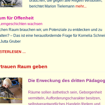
brauchen, die gegen alle Regeln verstoßen,
berichtet Marion Tielemann
mehr...
m für Offenheit
 Lerngeschichten wachsen
chen Raum brauchen wir, um Potenziale zu entdecken und zu
alten? – Das ist eine herausfordernde Frage für Kornelia Schne
Jutta Gruber
ITERLESEN …
rtrauen Raum geben
Die Erweckung des dritten Pädago
Räume sollen ästhetisch sein, Geborgenheit
vermitteln, Aufforderungscharakter besitzen,
selbstverantwortliches Handeln fördern und