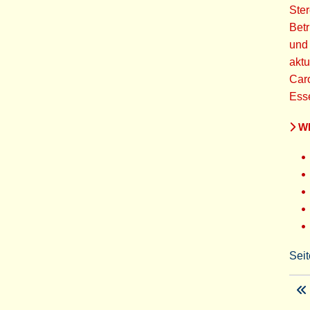
Ster
Betr
und 
aktu
Caro
Ess
WE
Seit