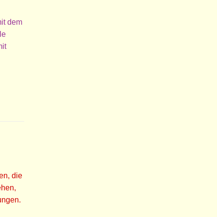
mit dem
le
it
en, die
ehen,
ungen.