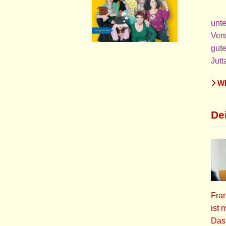
unte
Vert
gute
Jutt
WE
De
Fran
ist 
Das 