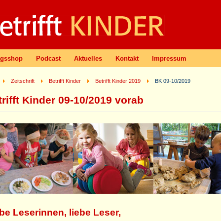
agsshop
Podcast
Aktuelles
Kontakt
Impressum
Zeitschrift
Betrifft Kinder
Betrifft Kinder 2019
BK 09-10/2019
trifft Kinder 09-10/2019 vorab
be Leserinnen, liebe Leser,