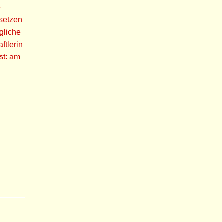
e
bsetzen
gliche
ftlerin
st: am