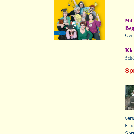
Mitt
Beg
Gerl
Kle
Schö
Sp
vers
Kind
Spr