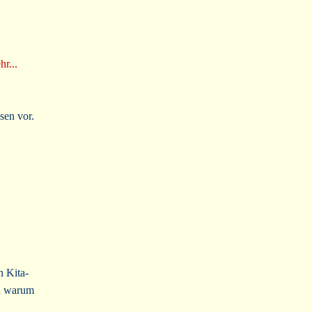
hr...
sen vor.
n Kita-
nd warum