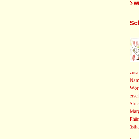
WE
Sc
zusa
Name
Wört
ersc
Stri
Marg
Phän
ästh