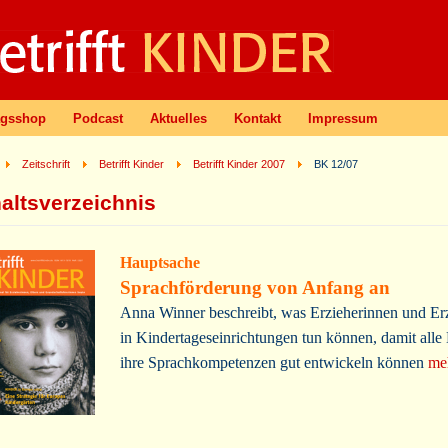
agsshop
Podcast
Aktuelles
Kontakt
Impressum
Zeitschrift
Betrifft Kinder
Betrifft Kinder 2007
BK 12/07
haltsverzeichnis
Hauptsache
Sprachförderung von Anfang an
Anna Winner beschreibt, was Erzieherinnen und Er
in Kindertageseinrichtungen tun können, damit alle
ihre Sprachkompetenzen gut entwickeln können
meh