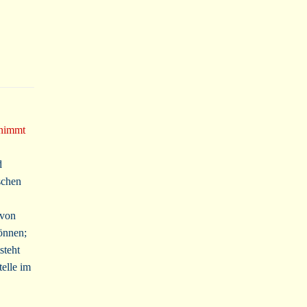
 nimmt
d
schen
 von
önnen;
steht
telle im