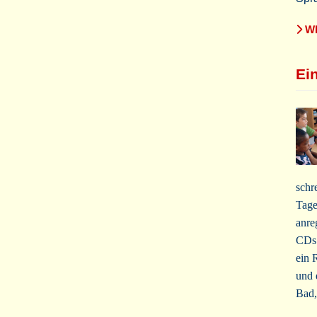
WE
Ei
schr
Tage
anre
CDs 
ein 
und 
Bad,