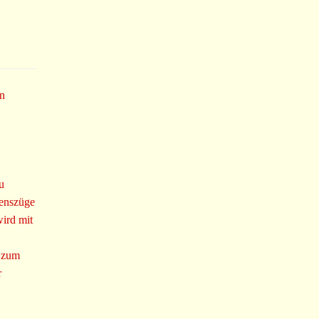
en
u
menszüge
wird mit
g zum
r