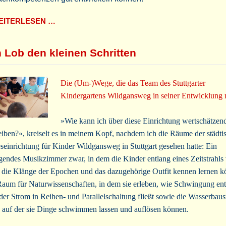
ITERLESEN …
n Lob den kleinen Schritten
Die (Um-)Wege, die das Team des Stuttgarter
Kindergartens Wildgansweg in seiner Entwicklung
»Wie kann ich über diese Einrichtung wertschätzen
eiben?«, kreiselt es in meinem Kopf, nachdem ich die Räume der städti
seinrichtung für Kinder Wildgansweg in Stuttgart gesehen hatte: Ein
gendes Musikzimmer zwar, in dem die Kinder entlang eines Zeitstrahls
die Klänge der Epochen und das dazugehörige Outfit kennen lernen k
Raum für Naturwissenschaften, in dem sie erleben, wie Schwingung ent
der Strom in Reihen- und Parallelschaltung fließt sowie die Wasserbaus
 auf der sie Dinge schwimmen lassen und auflösen können.