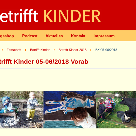
agsshop
Podcast
Aktuelles
Kontakt
Impressum
Zeitschrift
Betrifft Kinder
Betrifft Kinder 2018
BK 05-06/2018
trifft Kinder 05-06/2018 Vorab