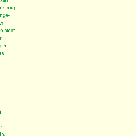
stin
reiburg
ange-
er
o nicht
r
rger
as
n
e
in,