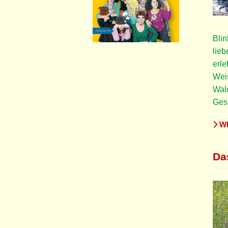
Blin
lieb
erl
Weis
Wald
Gesp
WE
Das