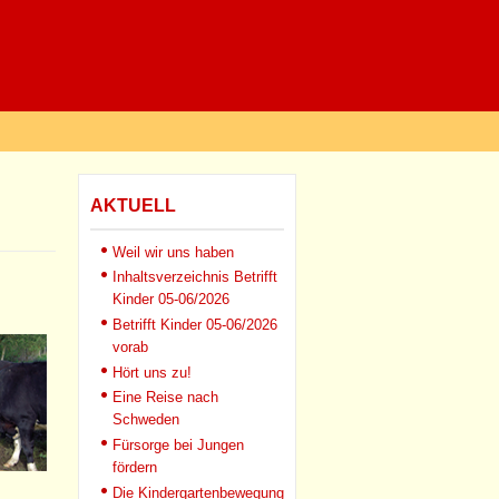
AKTUELL
Weil wir uns haben
Inhaltsverzeichnis Betrifft
Kinder 05-06/2026
Betrifft Kinder 05-06/2026
vorab
Hört uns zu!
Eine Reise nach
Schweden
Fürsorge bei Jungen
fördern
Die Kindergartenbewegung