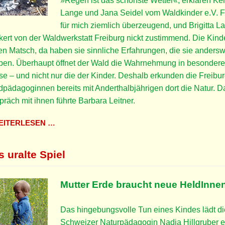
»Regen ist das schönste Wetter«, erklären Ker
Lange und Jana Seidel vom Waldkinder e.V. F
für mich ziemlich überzeugend, und Brigitta L
kert von der Waldwerkstatt Freiburg nickt zustimmend. Die Kind
en Matsch, da haben sie sinnliche Erfahrungen, die sie andersw
eben. Überhaupt öffnet der Wald die Wahrnehmung in besondere
e – und nicht nur die der Kinder. Deshalb erkunden die Freibu
pädagoginnen bereits mit Anderthalbjährigen dort die Natur. D
räch mit ihnen führte Barbara Leitner.
ITERLESEN …
 uralte Spiel
Mutter Erde braucht neue HeldInne
Das hingebungsvolle Tun eines Kindes lädt di
Schweizer Naturpädagogin Nadja Hillgruber e