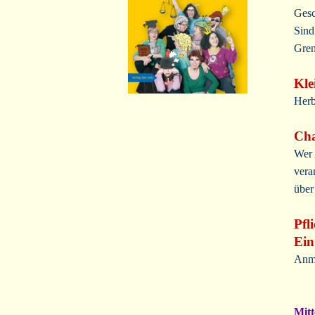
Gesc
Sind
Gren
Kle
Herb
Cha
Wer 
vera
über
Pfl
Ein
Anme
Mitt