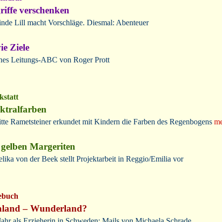
riffe verschenken
inde Lill macht Vorschläge. Diesmal: Abenteuer
ie Ziele
nes Leitungs-ABC von Roger Prott
statt
ktralfarben
itte Rametsteiner erkundet mit Kindern die Farben des Regenbogens
me
 gelben Margeriten
lika von der Beek stellt Projektarbeit in Reggio/Emilia vor
ebuch
aland – Wunderland?
Jahr als Erzieherin in Schweden: Mails von Michaela Schrade