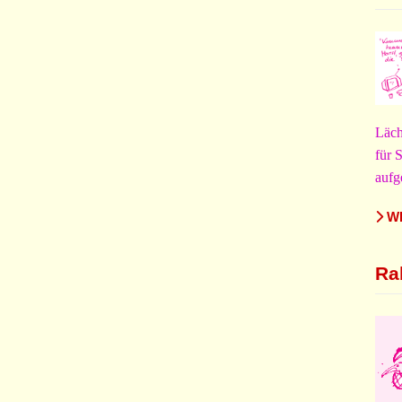
Läch
für 
aufg
WE
Ra