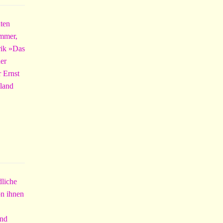
uten
ummer,
rik »Das
der
r Ernst
hland
dliche
on ihnen
und