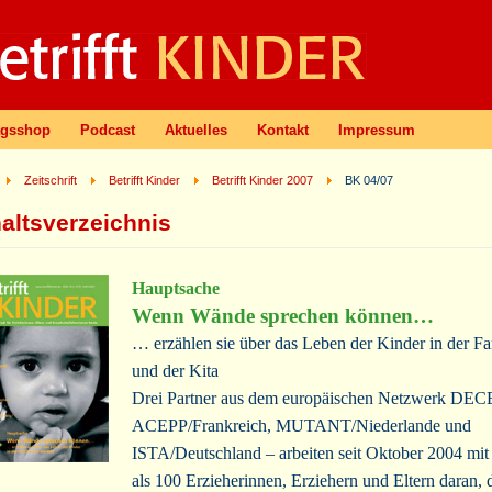
agsshop
Podcast
Aktuelles
Kontakt
Impressum
Zeitschrift
Betrifft Kinder
Betrifft Kinder 2007
BK 04/07
haltsverzeichnis
Hauptsache
Wenn Wände sprechen können…
… erzählen sie über das Leben der Kinder in der Fa
und der Kita
Drei Partner aus dem europäischen Netzwerk DEC
ACEPP/Frankreich, MUTANT/Niederlande und
ISTA/Deutschland – arbeiten seit Oktober 2004 mit
als 100 Erzieherinnen, Erziehern und Eltern daran, 