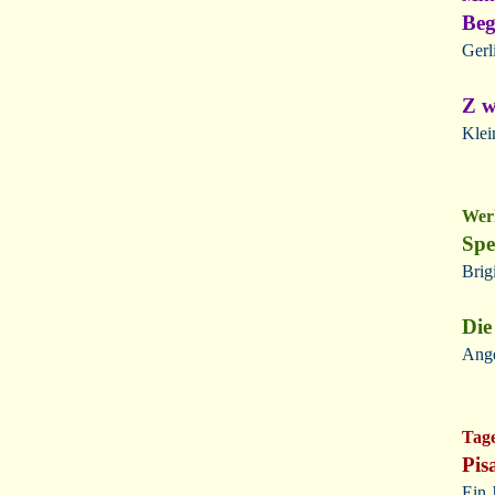
Beg
Gerl
Z w
Klei
Werk
Spe
Brig
Die
Ange
Tag
Pis
Ein 