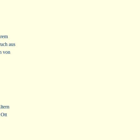
hrem
ruch aus
rn von
ltern
 Ott