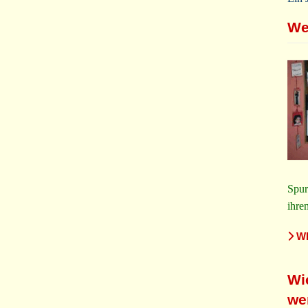
We
Spur
ihre
WE
Wi
we