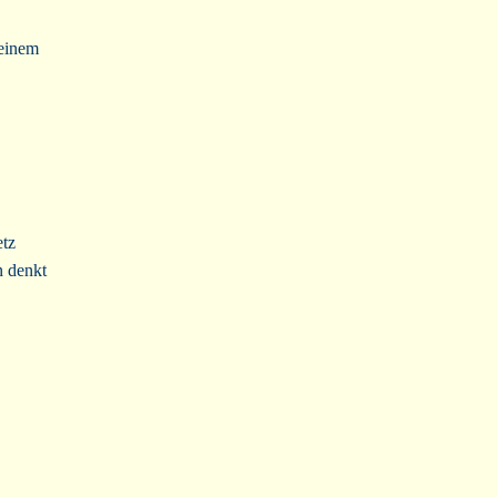
einem
etz
n denkt