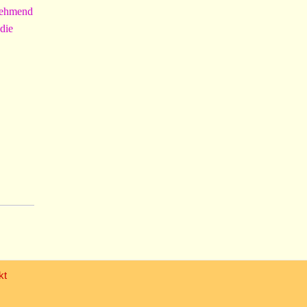
unehmend
die
kt