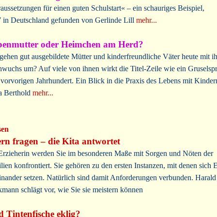
aussetzungen für einen guten Schulstart« – ein schauriges Beispiel,
 in Deutschland gefunden von Gerlinde Lill
mehr...
enmutter oder Heimchen am Herd?
gehen gut ausgebildete Mütter und kinderfreundliche Väter heute mit i
wuchs um? Auf viele von ihnen wirkt die Titel-Zeile wie ein Gruselsp
vorvorigen Jahrhundert. Ein Blick in die Praxis des Lebens mit Kinde
a Berthold
mehr...
sen
ern fragen – die Kita antwortet
Erzieherin werden Sie im besonderen Maße mit Sorgen und Nöten der
lien konfrontiert. Sie gehören zu den ersten Instanzen, mit denen sich E
inander setzen. Natürlich sind damit Anforderungen verbunden. Harald
mann schlägt vor, wie Sie sie meistern können
d Tintenfische eklig?