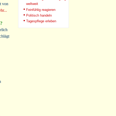
t von
weltweit
Feinfühlig reagieren
hr...
Politisch handeln
Tagespflege erleben
n?
rlich
chlägt
n
n