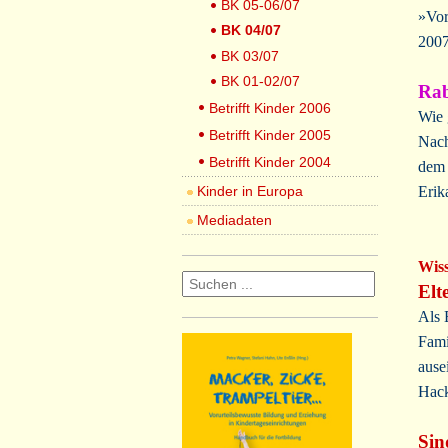
BK 05-06/07
»Vor
BK 04/07
2007
BK 03/07
BK 01-02/07
Rab
Betrifft Kinder 2006
Wie 
Betrifft Kinder 2005
Nach
Betrifft Kinder 2004
dem 
Kinder in Europa
Erik
Mediadaten
Wis
Elt
Als 
Fami
ause
Hack
Sin