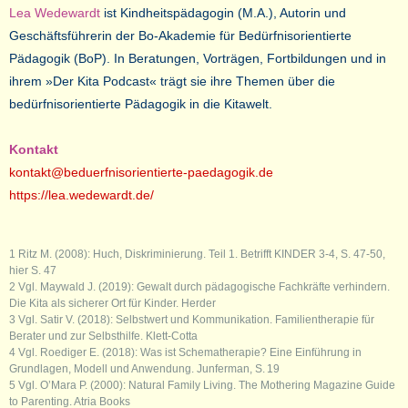
Lea Wedewardt
ist Kindheitspädagogin (M.A.), Autorin und
Geschäftsführerin der Bo-Akademie für Bedürfnisorientierte
Pädagogik (BoP). In Beratungen, Vorträgen, Fortbildungen und in
ihrem »Der Kita Podcast« trägt sie ihre Themen über die
bedürfnisorientierte Pädagogik in die Kitawelt.
Kontakt
kontakt@beduerfnisorientierte-paedagogik.de
https://lea.wedewardt.de/
1 Ritz M. (2008): Huch, Diskriminierung. Teil 1. Betrifft KINDER 3-4, S. 47-50,
hier S. 47
2 Vgl. Maywald J. (2019): Gewalt durch pädagogische Fachkräfte verhindern.
Die Kita als sicherer Ort für Kinder. Herder
3 Vgl. Satir V. (2018): Selbstwert und Kommunikation. Familientherapie für
Berater und zur Selbsthilfe. Klett-Cotta
4 Vgl. Roediger E. (2018): Was ist Schematherapie? Eine Einführung in
Grundlagen, Modell und Anwendung. Junferman, S. 19
5 Vgl. O’Mara P. (2000): Natural Family Living. The Mothering Magazine Guide
to Parenting. Atria Books